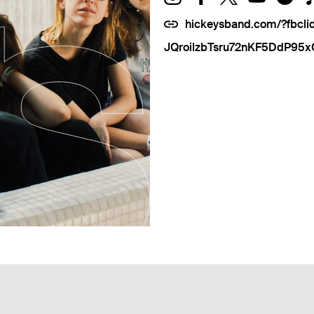
hickeysband.com/?fbc
JQroilzbTsru72nKF5DdP9