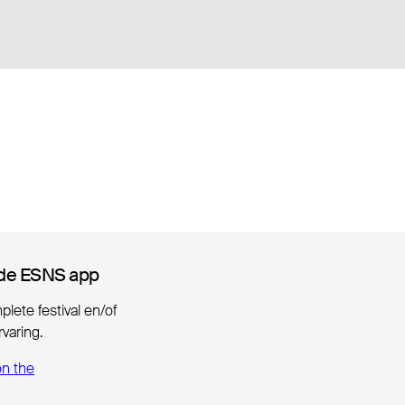
de ESNS app
de ESNS app
lete festival en/of
varing.