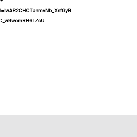
lid=IwAR2CHCTbnmvNb_XsfGyB-
5xC_w9womRH6TZcU