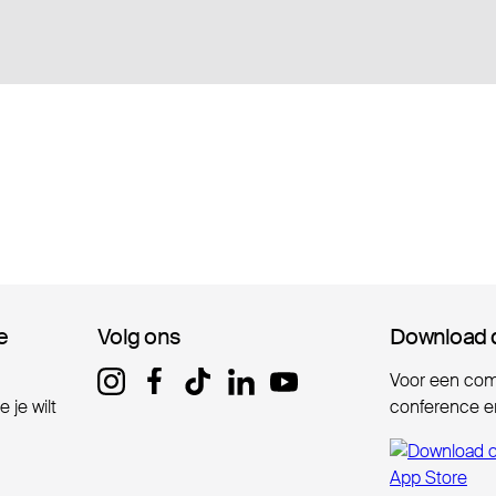
e
e
Volg ons
Volg ons
Download 
Download 
Voor een comp
 je wilt
conference er