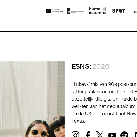
ESNS:
2020
Hickeys’ mix van 90s post-punk e
glitter punk noemen. Eerste 
opzettelijk kille gitaren, harde
werkten aan het debuutalbum t
en de UK en bezocht het New C
Texas.