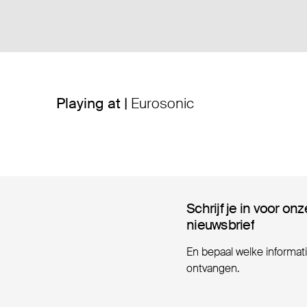
Playing at |
Eurosonic
Schrijf je in voor onz
Schrijf je in voor onz
nieuwsbrief
nieuwsbrief
En bepaal welke informatie
ontvangen.