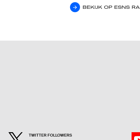
BEKIJK OP ESNS R
BEKIJK OP ESNS R
TWITTER FOLLOWERS