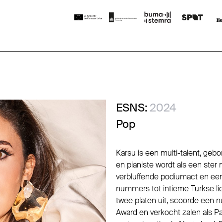
ESNS:
2024
Pop
Karsu is een multi-talent, ge
en pianiste wordt als een ster
verbluffende podiumact en een
nummers tot intieme Turkse li
twee platen uit, scoorde een 
Award en verkocht zalen als 