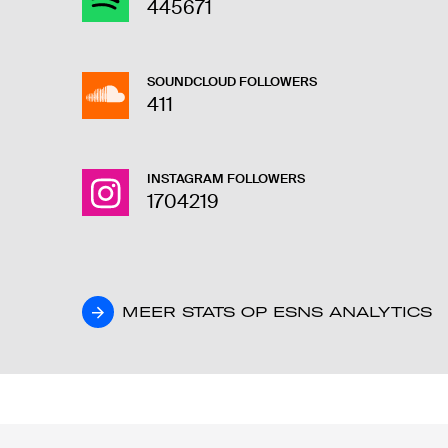
445671
SOUNDCLOUD FOLLOWERS
411
INSTAGRAM FOLLOWERS
1704219
MEER STATS OP ESNS ANALYTICS
MEER STATS OP ESNS ANALYTICS