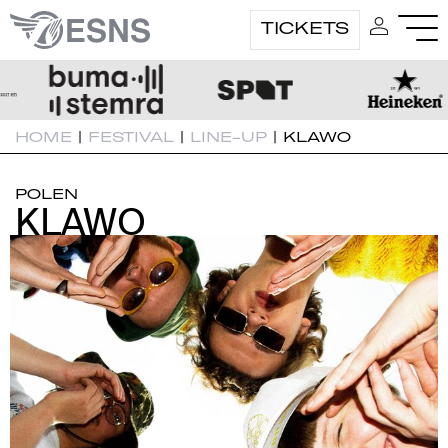
TICKETS
HOME
|
FESTIVAL
|
LINE-UP
|
KLAWO
POLEN
KLAWO
KLAWO