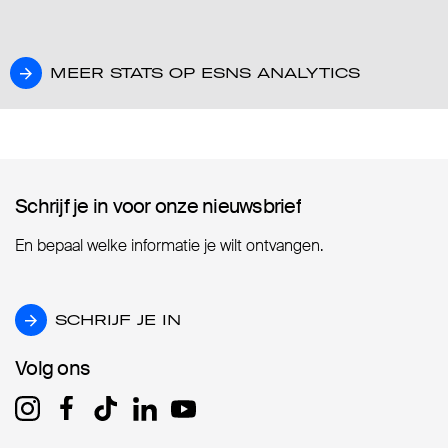
MEER STATS OP ESNS ANALYTICS
MEER STATS OP ESNS ANALYTICS
Schrijf je in voor onze nieuwsbrief
Schrijf je in voor onze nieuwsbrief
En bepaal welke informatie je wilt ontvangen.
SCHRIJF JE IN
SCHRIJF JE IN
Volg ons
Volg ons