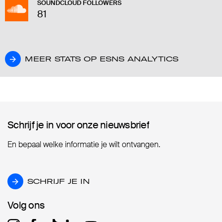
SOUNDCLOUD FOLLOWERS
81
MEER STATS OP ESNS ANALYTICS
MEER STATS OP ESNS ANALYTICS
Schrijf je in voor onze nieuwsbrief
Schrijf je in voor onze nieuwsbrief
En bepaal welke informatie je wilt ontvangen.
SCHRIJF JE IN
SCHRIJF JE IN
Volg ons
Volg ons