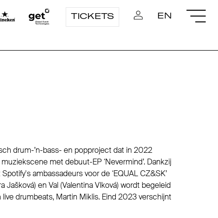
EN
TICKETS
isch drum-’n-bass- en popproject dat in 2022
e muziekscene met debuut-EP ‘Nevermind’. Dankzij
ot Spotify's ambassadeurs voor de ‘EQUAL CZ&SK’
a Jašková) en Val (Valentina Vlková) wordt begeleid
ive drumbeats, Martin Miklis. Eind 2023 verschijnt