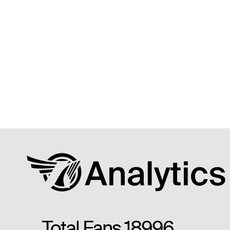
Total Fans
18996