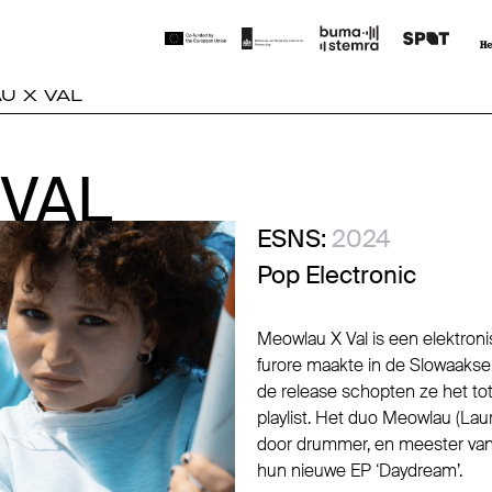
U X VAL
VAL
VAL
ESNS:
2024
Pop Electronic
Meowlau X Val is een elektron
furore maakte in de Slowaaks
de release schopten ze het t
playlist. Het duo Meowlau (Laur
door drummer, en meester van l
hun nieuwe EP ‘Daydream’.