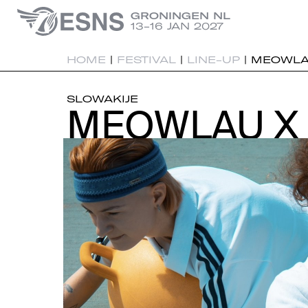
GRONINGEN NL
13-16 JAN 2027
HOME
|
FESTIVAL
|
LINE-UP
|
MEOWLA
SLOWAKIJE
MEOWLAU X 
MEOWLAU X 