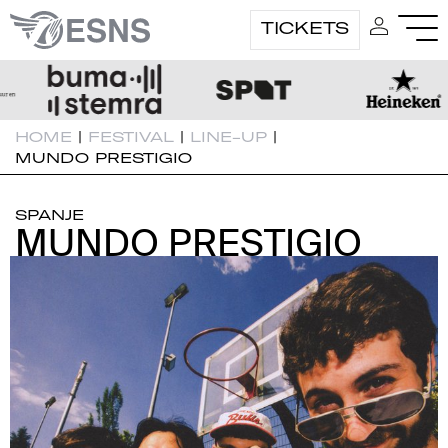
TICKETS
HOME
|
FESTIVAL
|
LINE-UP
|
MUNDO PRESTIGIO
SPANJE
MUNDO PRESTIGIO
MUNDO PRESTIGIO