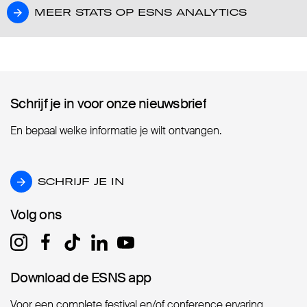
MEER STATS OP ESNS ANALYTICS
MEER STATS OP ESNS ANALYTICS
Schrijf je in voor onze nieuwsbrief
Schrijf je in voor onze nieuwsbrief
En bepaal welke informatie je wilt ontvangen.
SCHRIJF JE IN
SCHRIJF JE IN
Volg ons
Volg ons
Download de ESNS app
Download de ESNS app
Voor een complete festival en/of conference ervaring.