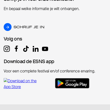
En bepaal welke informatie je wilt ontvangen.
SCHRIJF JE IN
SCHRIJF JE IN
Volg ons
Volg ons
Download de ESNS app
Download de ESNS app
Voor een complete festival en/of conference ervaring.