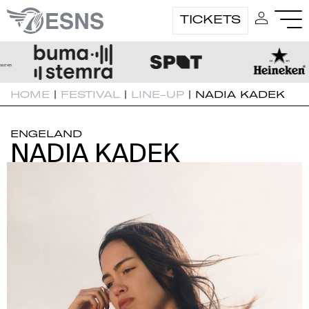
TICKETS
HOME
|
FESTIVAL
|
LINE-UP
|
NADIA KADEK
ENGELAND
NADIA KADEK
NADIA KADEK