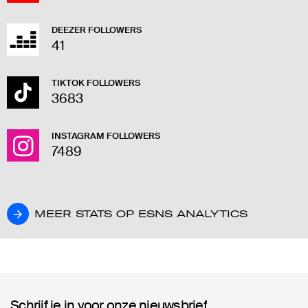
DEEZER FOLLOWERS
41
TIKTOK FOLLOWERS
3683
INSTAGRAM FOLLOWERS
7489
MEER STATS OP ESNS ANALYTICS
MEER STATS OP ESNS ANALYTICS
Schrijf je in voor onze nieuwsbrief
Schrijf je in voor onze nieuwsbrief