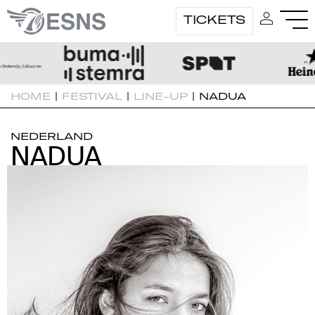
TICKETS
HOME
|
FESTIVAL
|
LINE-UP
|
NADUA
NEDERLAND
NADUA
NADUA