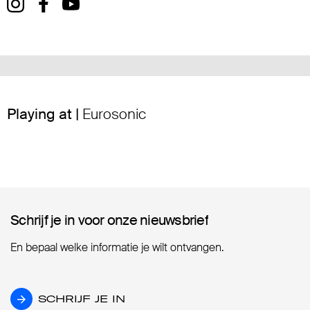
Playing at |
Eurosonic
Schrijf je in voor onze nieuwsbrief
Schrijf je in voor onze nieuwsbrief
En bepaal welke informatie je wilt ontvangen.
SCHRIJF JE IN
SCHRIJF JE IN