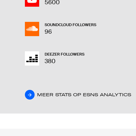
5600
SOUNDCLOUD FOLLOWERS
96
DEEZER FOLLOWERS
380
MEER STATS OP ESNS ANALYTICS
MEER STATS OP ESNS ANALYTICS