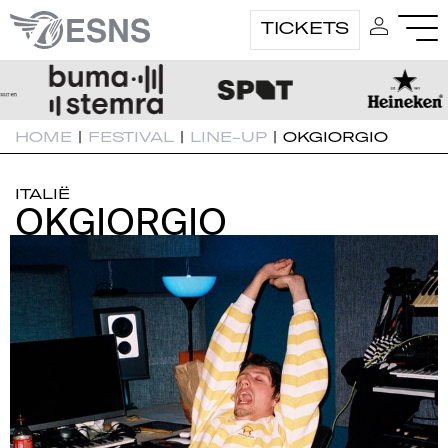
TICKETS
HOME
|
FESTIVAL
|
LINE-UP
|
OKGIORGIO
ITALIË
OKGIORGIO
OKGIORGIO