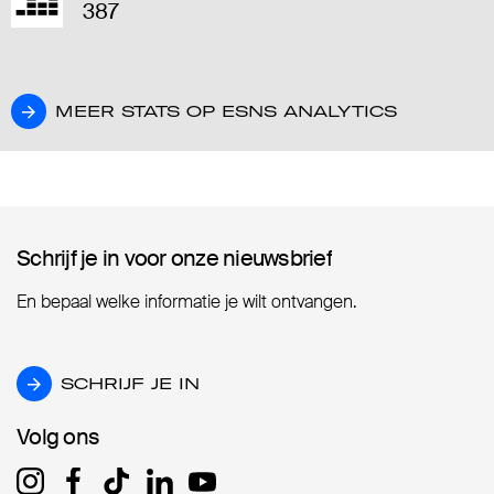
387
MEER STATS OP ESNS ANALYTICS
MEER STATS OP ESNS ANALYTICS
Schrijf je in voor onze nieuwsbrief
Schrijf je in voor onze nieuwsbrief
En bepaal welke informatie je wilt ontvangen.
SCHRIJF JE IN
SCHRIJF JE IN
Volg ons
Volg ons