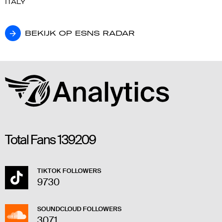
ITALY
BEKIJK OP ESNS RADAR
BEKIJK OP ESNS RADAR
Total Fans
139209
TIKTOK FOLLOWERS
9730
SOUNDCLOUD FOLLOWERS
3071