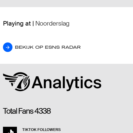
Playing at |
Noorderslag
BEKIJK OP ESNS RADAR
BEKIJK OP ESNS RADAR
Total Fans
4338
TIKTOK FOLLOWERS