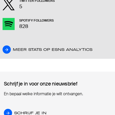
TWITTER FOLLOWERS
5
SPOTIFY FOLLOWERS
828
MEER STATS OP ESNS ANALYTICS
MEER STATS OP ESNS ANALYTICS
Schrijf je in voor onze nieuwsbrief
Schrijf je in voor onze nieuwsbrief
En bepaal welke informatie je wilt ontvangen.
SCHRIJF JE IN
SCHRIJF JE IN