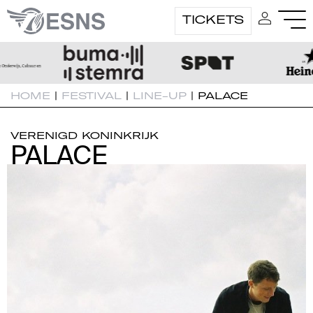
TICKETS
HOME
|
FESTIVAL
|
LINE-UP
|
PALACE
VERENIGD KONINKRIJK
PALACE
PALACE