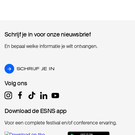
Schrijf je in voor onze nieuwsbrief
Schrijf je in voor onze nieuwsbrief
En bepaal welke informatie je wilt ontvangen.
SCHRIJF JE IN
SCHRIJF JE IN
Volg ons
Volg ons
Download de ESNS app
Download de ESNS app
Voor een complete festival en/of conference ervaring.