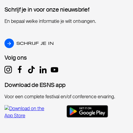
Schrijf je in voor onze nieuwsbrief
Schrijf je in voor onze nieuwsbrief
En bepaal welke informatie je wilt ontvangen.
SCHRIJF JE IN
SCHRIJF JE IN
Volg ons
Volg ons
Download de ESNS app
Download de ESNS app
Voor een complete festival en/of conference ervaring.