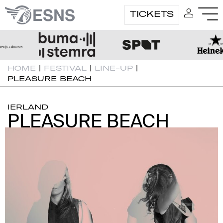
TICKETS
HOME
|
FESTIVAL
|
LINE-UP
|
PLEASURE BEACH
IERLAND
PLEASURE BEACH
PLEASURE BEACH