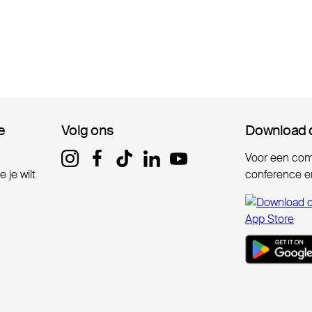
e
e
Volg ons
Volg ons
Download 
Download 
Voor een comp
 je wilt
conference er