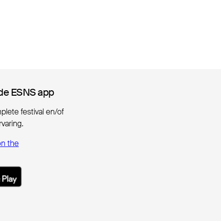
de ESNS app
de ESNS app
lete festival en/of
varing.