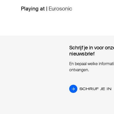
Playing at |
Eurosonic
Schrijf je in voor onz
Schrijf je in voor onz
nieuwsbrief
nieuwsbrief
En bepaal welke informatie
ontvangen.
SCHRIJF JE IN
SCHRIJF JE IN