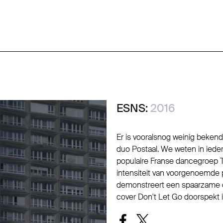
ESNS:
2016
Er is vooralsnog weinig beken
duo Postaal. We weten in ieder
populaire Franse dancegroep Th
intensiteit van voorgenoemde p
demonstreert een spaarzame do
cover Don't Let Go doorspekt is