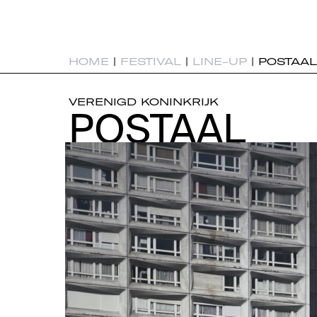
HOME
|
FESTIVAL
|
LINE-UP
|
POSTAAL
VERENIGD KONINKRIJK
POSTAAL
POSTAAL