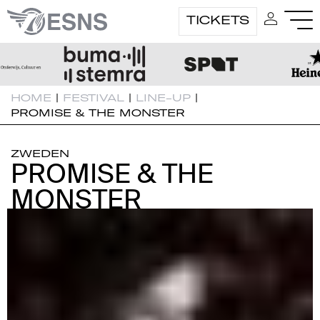
TICKETS
HOME
|
FESTIVAL
|
LINE-UP
|
PROMISE & THE MONSTER
ZWEDEN
PROMISE & THE
PROMISE & THE
MONSTER
MONSTER