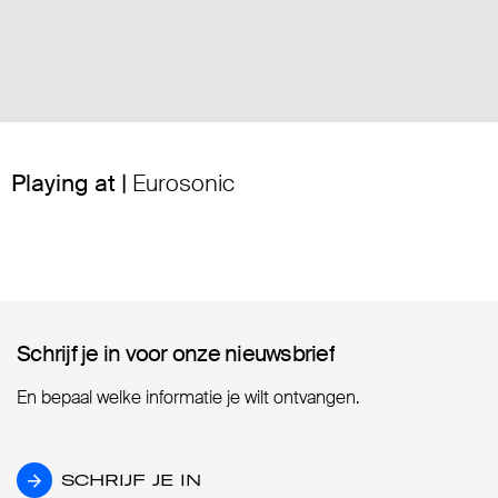
Playing at |
Eurosonic
Schrijf je in voor onze nieuwsbrief
Schrijf je in voor onze nieuwsbrief
En bepaal welke informatie je wilt ontvangen.
SCHRIJF JE IN
SCHRIJF JE IN