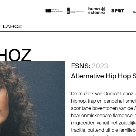
T LAHOZ
HOZ
HOZ
ESNS:
2023
Alternative Hip Hop 
De muziek van Queralt Lahoz i
hiphop, trap en dancehall smel
spontane boventonen van de An
haar onmiskenbare flamenco-roo
migreerden vanuit het zuidelij
traditie, puttend uit die fami