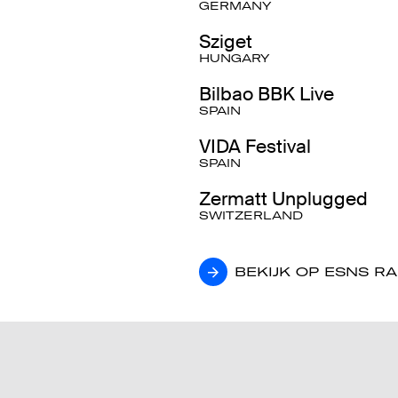
GERMANY
Sziget
HUNGARY
Bilbao BBK Live
SPAIN
VIDA Festival
SPAIN
Zermatt Unplugged
SWITZERLAND
BEKIJK OP ESNS R
BEKIJK OP ESNS R