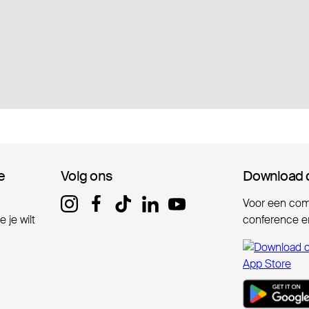
e
e
Volg ons
Volg ons
Download 
Download 
Voor een comp
 je wilt
conference er