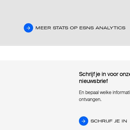
MEER STATS OP ESNS ANALYTICS
MEER STATS OP ESNS ANALYTICS
Schrijf je in voor onz
Schrijf je in voor onz
nieuwsbrief
nieuwsbrief
En bepaal welke informatie
ontvangen.
SCHRIJF JE IN
SCHRIJF JE IN