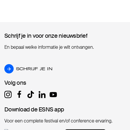
Schrijf je in voor onze nieuwsbrief
Schrijf je in voor onze nieuwsbrief
En bepaal welke informatie je wilt ontvangen.
SCHRIJF JE IN
SCHRIJF JE IN
Volg ons
Volg ons
Download de ESNS app
Download de ESNS app
Voor een complete festival en/of conference ervaring.