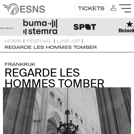
TICKETS
HOME
|
FESTIVAL
|
LINE-UP
|
REGARDE LES HOMMES TOMBER
FRANKRIJK
REGARDE LES
REGARDE LES
HOMMES TOMBER
HOMMES TOMBER