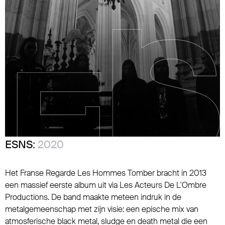
ESNS:
2020
Het Franse Regarde Les Hommes Tomber bracht in 2013
een massief eerste album uit via Les Acteurs De L'Ombre
Productions. De band maakte meteen indruk in de
metalgemeenschap met zijn visie: een epische mix van
atmosferische black metal, sludge en death metal die een