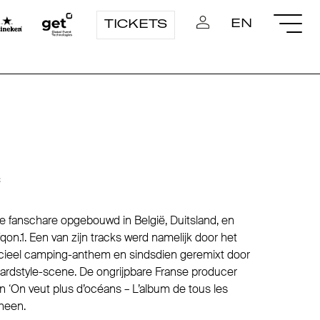
EN
TICKETS
c
ote fanschare opgebouwd in België, Duitsland, en
qon.1. Een van zijn tracks werd namelijk door het
ficieel camping-anthem en sindsdien geremixt door
rdstyle-scene. De ongrijpbare Franse producer
n ‘On veut plus d’océans – L’album de tous les
heen.