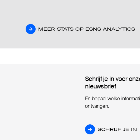
MEER STATS OP ESNS ANALYTICS
MEER STATS OP ESNS ANALYTICS
Schrijf je in voor onz
Schrijf je in voor onz
nieuwsbrief
nieuwsbrief
En bepaal welke informatie
ontvangen.
SCHRIJF JE IN
SCHRIJF JE IN