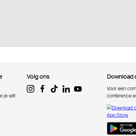
e
e
Volg ons
Volg ons
Download 
Download 
Voor een comp
 je wilt
conference er