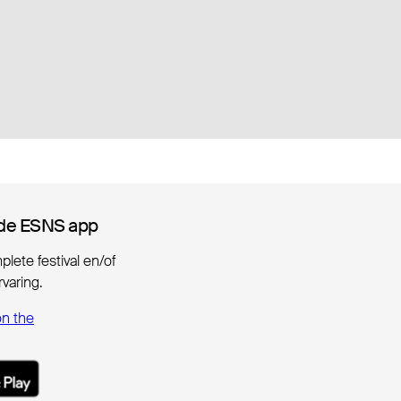
de ESNS app
de ESNS app
lete festival en/of
varing.