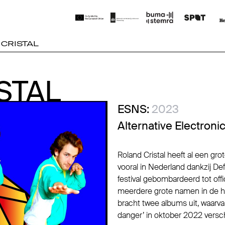
CRISTAL
STAL
STAL
ESNS:
2023
Alternative Electroni
Roland Cristal heeft al een gr
vooral in Nederland dankzij Def
festival gebombardeerd tot of
meerdere grote namen in de ha
bracht twee albums uit, waarva
danger’ in oktober 2022 versc