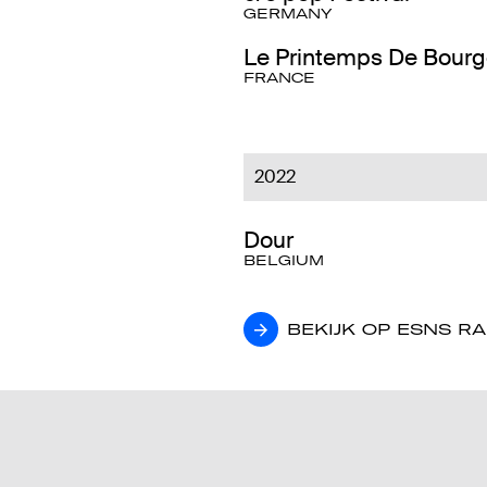
GERMANY
Le Printemps De Bour
FRANCE
2022
Dour
BELGIUM
BEKIJK OP ESNS R
BEKIJK OP ESNS R