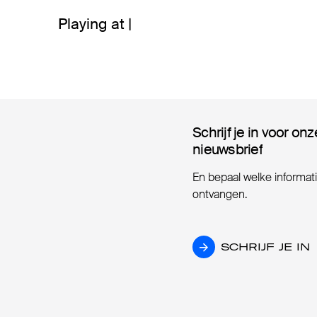
Playing at |
Schrijf je in voor onz
Schrijf je in voor onz
nieuwsbrief
nieuwsbrief
En bepaal welke informatie
ontvangen.
SCHRIJF JE IN
SCHRIJF JE IN