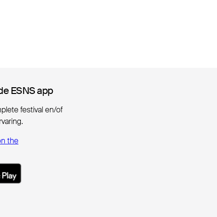
de ESNS app
de ESNS app
lete festival en/of
varing.