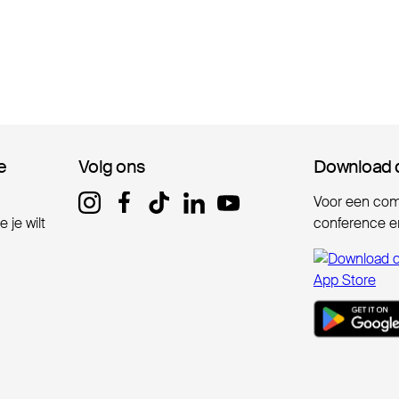
e
e
Volg ons
Volg ons
Download 
Download 
Voor een comp
 je wilt
conference er