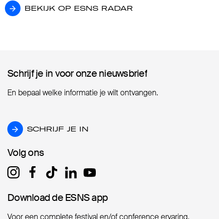
BEKIJK OP ESNS RADAR
BEKIJK OP ESNS RADAR
Schrijf je in voor onze nieuwsbrief
Schrijf je in voor onze nieuwsbrief
En bepaal welke informatie je wilt ontvangen.
SCHRIJF JE IN
SCHRIJF JE IN
Volg ons
Volg ons
Download de ESNS app
Download de ESNS app
Voor een complete festival en/of conference ervaring.