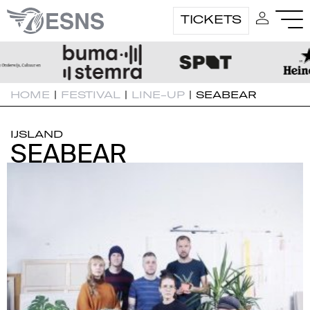
TICKETS
HOME
|
FESTIVAL
|
LINE-UP
|
SEABEAR
IJSLAND
SEABEAR
SEABEAR