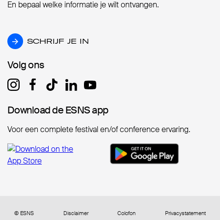
En bepaal welke informatie je wilt ontvangen.
SCHRIJF JE IN
SCHRIJF JE IN
Volg ons
Volg ons
Download de ESNS app
Download de ESNS app
Voor een complete festival en/of conference ervaring.
© ESNS
Disclaimer
Colofon
Privacystatement