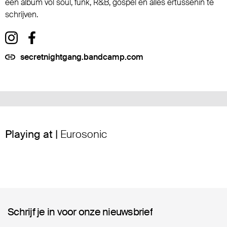
een album vol soul, funk, R&B, gospel en alles ertussenin te
schrijven.
secretnightgang.bandcamp.com
Playing at |
Eurosonic
Schrijf je in voor onze nieuwsbrief
Schrijf je in voor onze nieuwsbrief