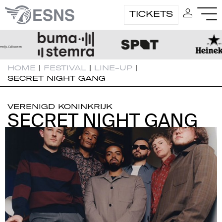
TICKETS
HOME
|
FESTIVAL
|
LINE-UP
|
SECRET NIGHT GANG
VERENIGD KONINKRIJK
SECRET NIGHT GANG
SECRET NIGHT GANG