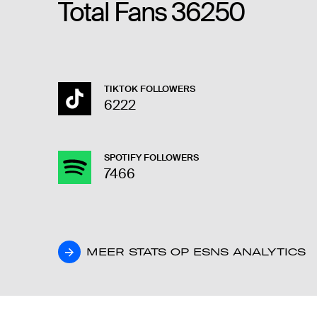
Total Fans
36250
TIKTOK FOLLOWERS
6222
SPOTIFY FOLLOWERS
7466
MEER STATS OP ESNS ANALYTICS
MEER STATS OP ESNS ANALYTICS