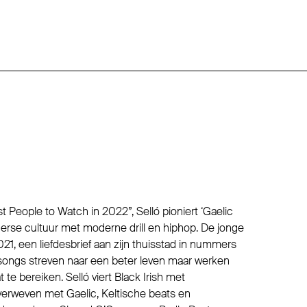
t People to Watch in 2022”, Selló pioniert ‘Gaelic
le Ierse cultuur met moderne drill en hiphop. De jonge
2021, een liefdesbrief aan zijn thuisstad in nummers
jn songs streven naar een beter leven maar werken
 te bereiken. Selló viert Black Irish met
verweven met Gaelic, Keltische beats en