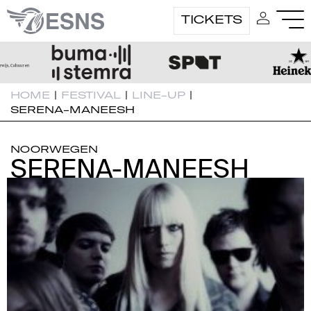
TICKETS
HOME
|
FESTIVAL
|
LINE-UP
|
SERENA-MANEESH
NOORWEGEN
SERENA-MANEESH
SERENA-MANEESH