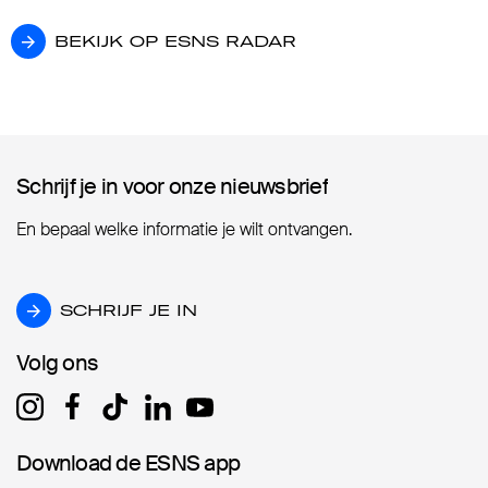
BEKIJK OP ESNS RADAR
BEKIJK OP ESNS RADAR
Schrijf je in voor onze nieuwsbrief
Schrijf je in voor onze nieuwsbrief
En bepaal welke informatie je wilt ontvangen.
SCHRIJF JE IN
SCHRIJF JE IN
Volg ons
Volg ons
Download de ESNS app
Download de ESNS app