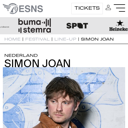
TICKETS
HOME
|
FESTIVAL
|
LINE-UP
|
SIMON JOAN
NEDERLAND
SIMON JOAN
SIMON JOAN