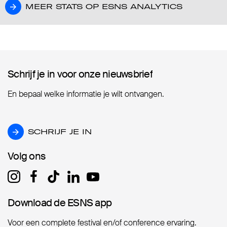
MEER STATS OP ESNS ANALYTICS
MEER STATS OP ESNS ANALYTICS
Schrijf je in voor onze nieuwsbrief
Schrijf je in voor onze nieuwsbrief
En bepaal welke informatie je wilt ontvangen.
SCHRIJF JE IN
SCHRIJF JE IN
Volg ons
Volg ons
Download de ESNS app
Download de ESNS app
Voor een complete festival en/of conference ervaring.