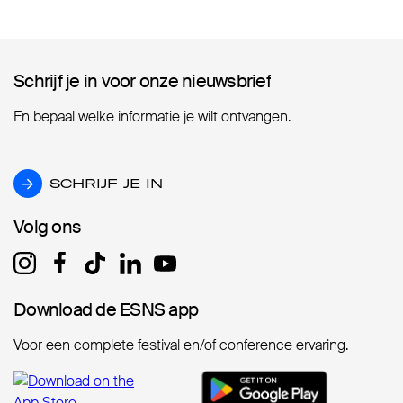
Schrijf je in voor onze nieuwsbrief
Schrijf je in voor onze nieuwsbrief
En bepaal welke informatie je wilt ontvangen.
SCHRIJF JE IN
SCHRIJF JE IN
Volg ons
Volg ons
Download de ESNS app
Download de ESNS app
Voor een complete festival en/of conference ervaring.