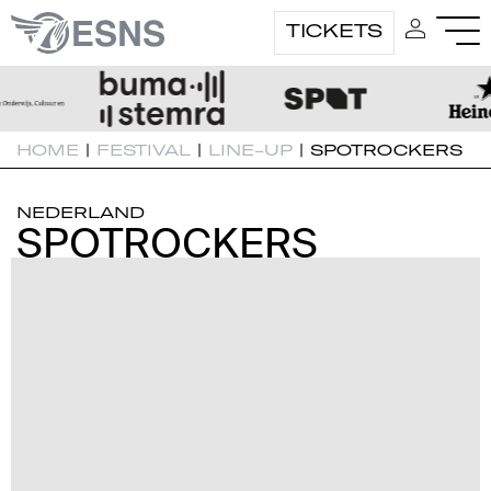
TICKETS
HOME
|
FESTIVAL
|
LINE-UP
|
SPOTROCKERS
NEDERLAND
SPOTROCKERS
SPOTROCKERS