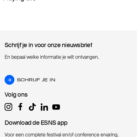
Schrijf je in voor onze nieuwsbrief
Schrijf je in voor onze nieuwsbrief
En bepaal welke informatie je wilt ontvangen.
SCHRIJF JE IN
SCHRIJF JE IN
Volg ons
Volg ons
Download de ESNS app
Download de ESNS app
Voor een complete festival en/of conference ervaring.