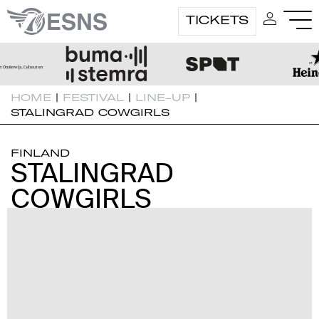
TICKETS
HOME
|
FESTIVAL
|
LINE-UP
|
STALINGRAD COWGIRLS
FINLAND
STALINGRAD
STALINGRAD
COWGIRLS
COWGIRLS