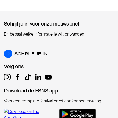
Schrijf je in voor onze nieuwsbrief
Schrijf je in voor onze nieuwsbrief
En bepaal welke informatie je wilt ontvangen.
SCHRIJF JE IN
SCHRIJF JE IN
Volg ons
Volg ons
Download de ESNS app
Download de ESNS app
Voor een complete festival en/of conference ervaring.