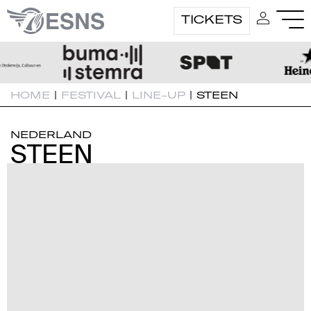
TICKETS
HOME
|
FESTIVAL
|
LINE-UP
|
STEEN
NEDERLAND
STEEN
STEEN