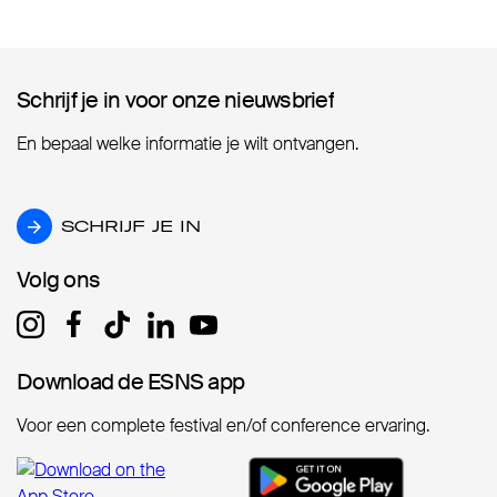
Schrijf je in voor onze nieuwsbrief
Schrijf je in voor onze nieuwsbrief
En bepaal welke informatie je wilt ontvangen.
SCHRIJF JE IN
SCHRIJF JE IN
Volg ons
Volg ons
Download de ESNS app
Download de ESNS app
Voor een complete festival en/of conference ervaring.