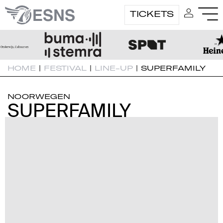
TICKETS
HOME
|
FESTIVAL
|
LINE-UP
|
SUPERFAMILY
NOORWEGEN
SUPERFAMILY
SUPERFAMILY