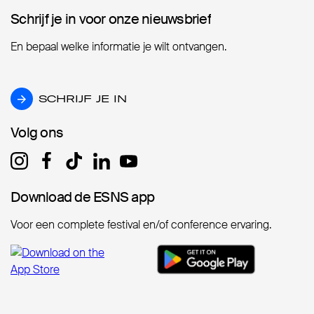
Schrijf je in voor onze nieuwsbrief
Schrijf je in voor onze nieuwsbrief
En bepaal welke informatie je wilt ontvangen.
SCHRIJF JE IN
SCHRIJF JE IN
Volg ons
Volg ons
Download de ESNS app
Download de ESNS app
Voor een complete festival en/of conference ervaring.