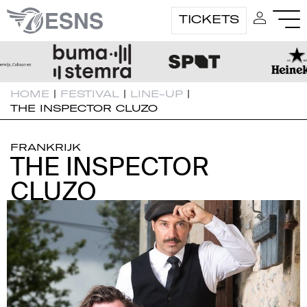
TICKETS
HOME
|
FESTIVAL
|
LINE-UP
|
THE INSPECTOR CLUZO
FRANKRIJK
THE INSPECTOR
THE INSPECTOR
CLUZO
CLUZO