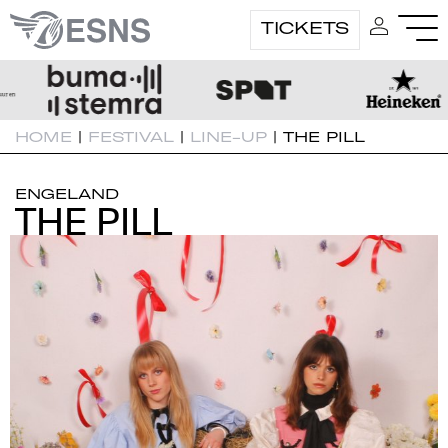
TICKETS
HOME
|
FESTIVAL
|
LINE-UP
|
THE PILL
ENGELAND
THE PILL
THE PILL