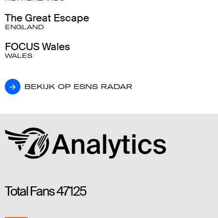
The Great Escape
ENGLAND
FOCUS Wales
WALES
BEKIJK OP ESNS RADAR
BEKIJK OP ESNS RADAR
Total Fans
47125