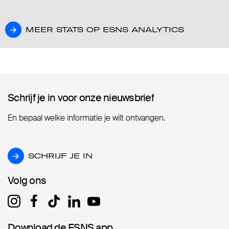
MEER STATS OP ESNS ANALYTICS
MEER STATS OP ESNS ANALYTICS
Schrijf je in voor onze nieuwsbrief
Schrijf je in voor onze nieuwsbrief
En bepaal welke informatie je wilt ontvangen.
SCHRIJF JE IN
SCHRIJF JE IN
Volg ons
Volg ons
Download de ESNS app
Download de ESNS app