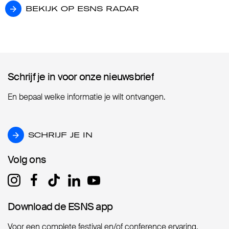
BEKIJK OP ESNS RADAR
BEKIJK OP ESNS RADAR
Schrijf je in voor onze nieuwsbrief
Schrijf je in voor onze nieuwsbrief
En bepaal welke informatie je wilt ontvangen.
SCHRIJF JE IN
SCHRIJF JE IN
Volg ons
Volg ons
Download de ESNS app
Download de ESNS app
Voor een complete festival en/of conference ervaring.