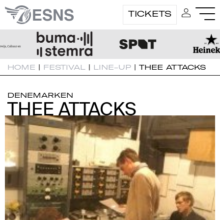
TICKETS
HOME
|
FESTIVAL
|
LINE-UP
|
THEE ATTACKS
DENEMARKEN
THEE ATTACKS
THEE ATTACKS