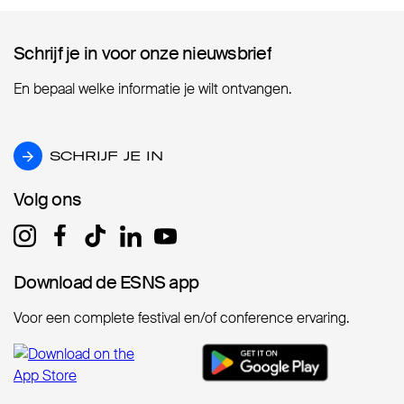
Schrijf je in voor onze nieuwsbrief
Schrijf je in voor onze nieuwsbrief
En bepaal welke informatie je wilt ontvangen.
SCHRIJF JE IN
SCHRIJF JE IN
Volg ons
Volg ons
Download de ESNS app
Download de ESNS app
Voor een complete festival en/of conference ervaring.