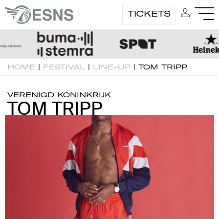
TICKETS
HOME
|
FESTIVAL
|
LINE-UP
|
TOM TRIPP
VERENIGD KONINKRIJK
TOM TRIPP
TOM TRIPP