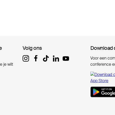
e
e
Volg ons
Volg ons
Download 
Download 
Voor een comp
 je wilt
conference er