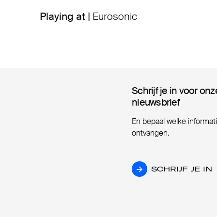
Playing at |
Eurosonic
Schrijf je in voor onz
Schrijf je in voor onz
nieuwsbrief
nieuwsbrief
En bepaal welke informatie
ontvangen.
SCHRIJF JE IN
SCHRIJF JE IN