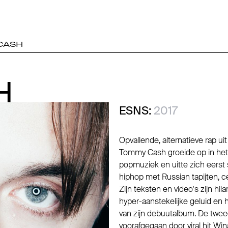
CASH
H
H
ESNS:
2017
Opvallende, alternatieve rap uit 
Tommy Cash groeide op in het
popmuziek en uitte zich eerst 
hiphop met Russian tapijten, c
Zijn teksten en video's zijn hila
hyper-aanstekelijke geluid en h
van zijn debuutalbum. De twee
voorafgegaan door viral hit Win