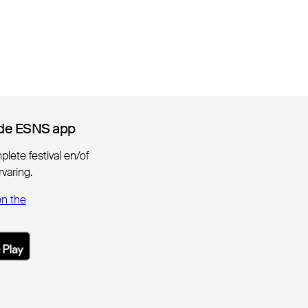
de ESNS app
de ESNS app
lete festival en/of
varing.