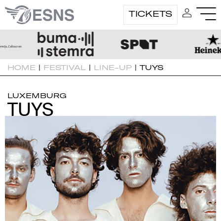
TICKETS
HOME
|
FESTIVAL
|
LINE-UP
|
TUYS
LUXEMBURG
TUYS
TUYS