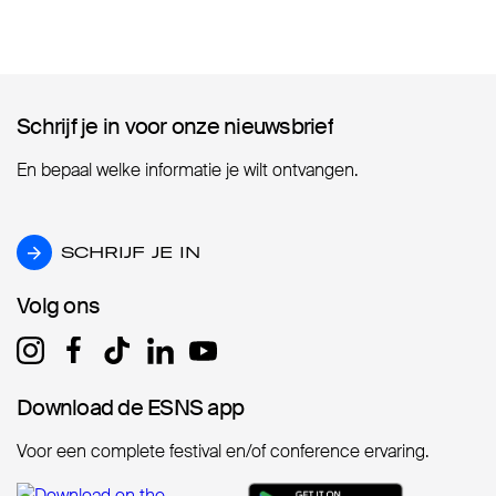
Schrijf je in voor onze nieuwsbrief
Schrijf je in voor onze nieuwsbrief
En bepaal welke informatie je wilt ontvangen.
SCHRIJF JE IN
SCHRIJF JE IN
Volg ons
Volg ons
Download de ESNS app
Download de ESNS app
Voor een complete festival en/of conference ervaring.