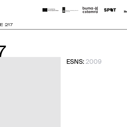
E 217
7
7
ESNS:
2009