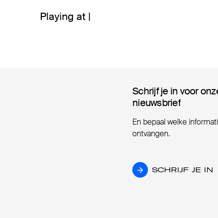
Playing at |
Schrijf je in voor onz
Schrijf je in voor onz
nieuwsbrief
nieuwsbrief
En bepaal welke informatie
ontvangen.
SCHRIJF JE IN
SCHRIJF JE IN