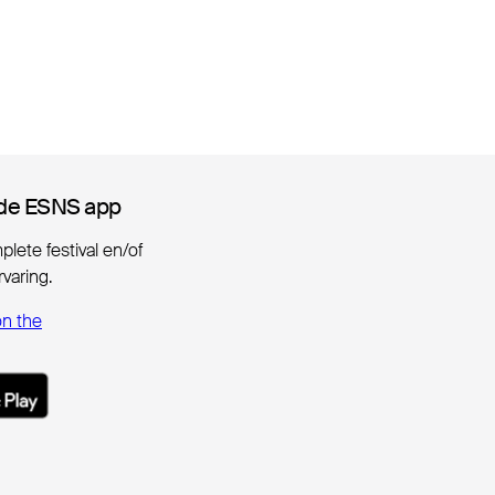
de ESNS app
de ESNS app
lete festival en/of
varing.