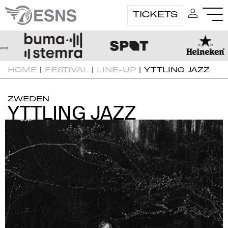
TICKETS
HOME
|
FESTIVAL
|
LINE-UP
|
YTTLING JAZZ
ZWEDEN
YTTLING JAZZ
YTTLING JAZZ