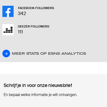
FACEBOOK FOLLOWERS
342
DEEZER FOLLOWERS
111
MEER STATS OP ESNS ANALYTICS
MEER STATS OP ESNS ANALYTICS
Schrijf je in voor onze nieuwsbrief
Schrijf je in voor onze nieuwsbrief
En bepaal welke informatie je wilt ontvangen.