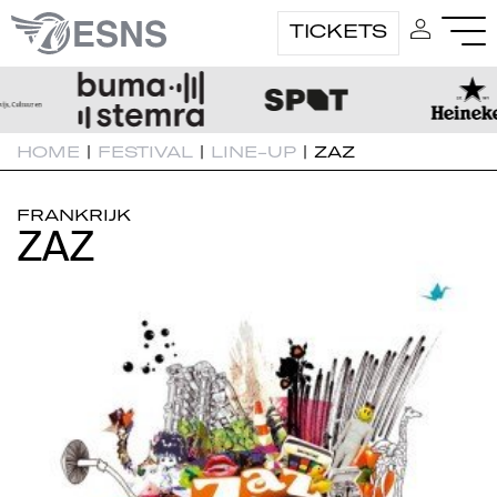
TICKETS
HOME
|
FESTIVAL
|
LINE-UP
|
ZAZ
FRANKRIJK
ZAZ
ZAZ