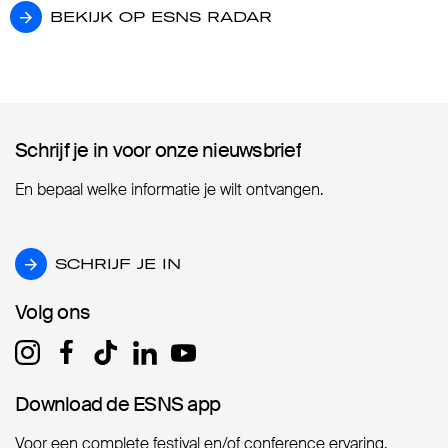
BEKIJK OP ESNS RADAR
BEKIJK OP ESNS RADAR
Schrijf je in voor onze nieuwsbrief
Schrijf je in voor onze nieuwsbrief
En bepaal welke informatie je wilt ontvangen.
SCHRIJF JE IN
SCHRIJF JE IN
Volg ons
Volg ons
Download de ESNS app
Download de ESNS app
Voor een complete festival en/of conference ervaring.