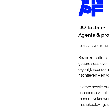
DO 15 Jan - 1
Agents & pr
DUTCH SPOKEN
Bezoekerscijfers i
gesprek daarover 
eigenlijk naar de
nachtleven – en vo
In deze sessie dr
benaderen vanuit 
mensen vaker weg 
muziekbeleving, so