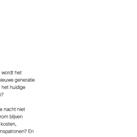
k wordt het
 nieuwe generatie
 het huidige
n?
e nacht niet
rom blijven
 kosten,
aanspatronen? En