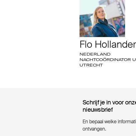
Flo Hollander
NEDERLAND
NACHTCOÖRDINATOR U
UTRECHT
Schrijf je in voor onz
Schrijf je in voor onz
nieuwsbrief
nieuwsbrief
En bepaal welke informatie
ontvangen.