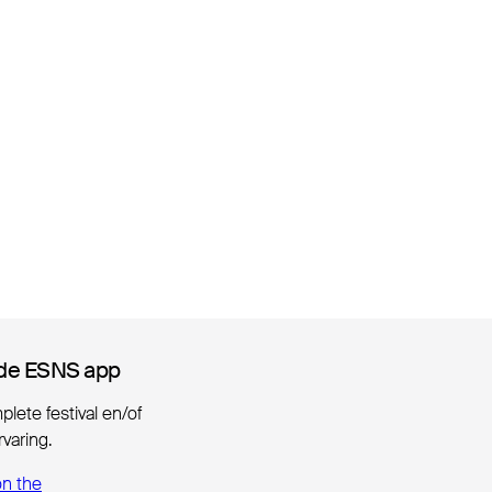
de ESNS app
de ESNS app
lete festival en/of
varing.