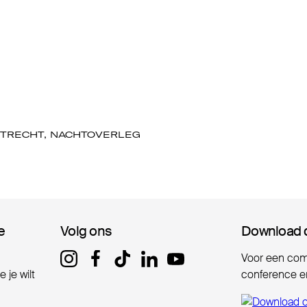
TRECHT, NACHTOVERLEG
e
e
Volg ons
Volg ons
Download 
Download 
Voor een comp
 je wilt
conference er