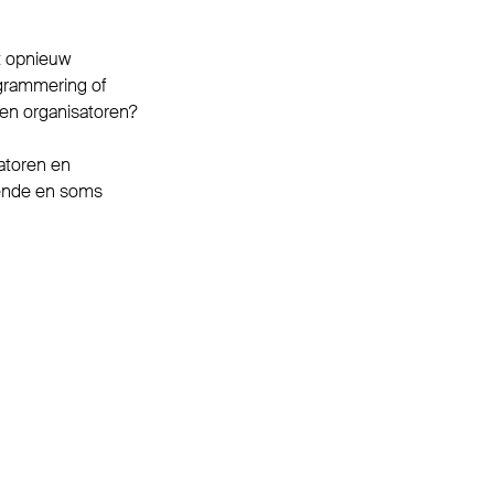
t opnieuw
ogrammering of
n en organisatoren?
atoren en
erende en soms