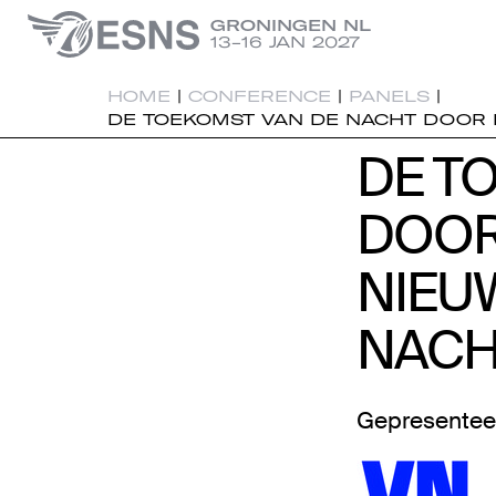
GRONINGEN NL
13-16 JAN 2027
HOME
|
CONFERENCE
|
PANELS
|
DE TOEKOMST VAN DE NACHT DOOR 
DE T
DE T
DOOR
DOOR
NIEU
NIEU
NACH
NACH
Gepresentee