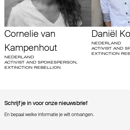
Cornelie van
Daniël K
NEDERLAND
Kampenhout
ACTIVIST AND 
EXTINCTION RE
NEDERLAND
ACTIVIST AND SPOKESPERSON,
EXTINCTION REBELLION
Schrijf je in voor onze nieuwsbrief
Schrijf je in voor onze nieuwsbrief
En bepaal welke informatie je wilt ontvangen.