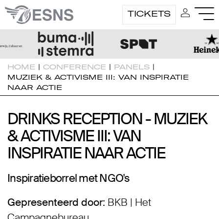
TICKETS
HOME
|
CONFERENCE
|
PANELS
|
MUZIEK & ACTIVISME III: VAN INSPIRATIE
NAAR ACTIE
DRINKS RECEPTION - MUZIEK
DRINKS RECEPTION - MUZIEK
& ACTIVISME III: VAN
& ACTIVISME III: VAN
INSPIRATIE NAAR ACTIE
INSPIRATIE NAAR ACTIE
Inspiratieborrel met NGO's
Gepresenteerd door:
BKB | Het
Campagnebureau