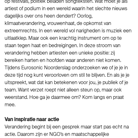
op festivals, politiek beladen songteksten. Wat moet je als
artiest of podium in een wereld waarin het slechte nieuws
dagelijks over ons heen dendert? Oorlog,
klimaatverandering, vrouwenhaat, de opkomst van
extreemrechts. In een wereld vol narigheden is muziek een
uitlaatklep. Maar ook een krachtig instrument om op te
staan tegen haat en bedreigingen. In deze stroom van
verandering hebben artiesten een unieke positie: zij
bereiken harten en hoofden waar anderen niet komen.
Tijdens Eurosonic Noorderslag onderzoeken we of je je in
deze tijd nog kunt veroorloven om stil te blijven. En als je je
uitspreekt, wat dat kan betekenen voor jou, je publiek of je
team. Want verzet roept niet alleen steun op, maar ook
weerstand. Hoe ga je daarmee om? Kom langs en praat
mee.
Van inspiratie naar actie
Verandering begint bij een gesprek maar start pas echt na
actie. Daarom zijn er NGO’s en maatschappelijke