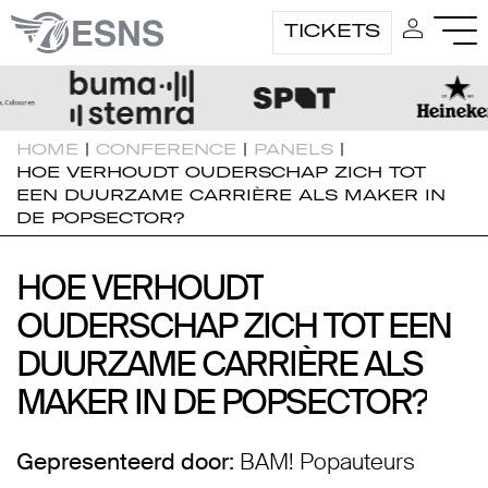
TICKETS
HOME
|
CONFERENCE
|
PANELS
|
HOE VERHOUDT OUDERSCHAP ZICH TOT
EEN DUURZAME CARRIÈRE ALS MAKER IN
DE POPSECTOR?
HOE VERHOUDT
HOE VERHOUDT
OUDERSCHAP ZICH TOT EEN
OUDERSCHAP ZICH TOT EEN
DUURZAME CARRIÈRE ALS
DUURZAME CARRIÈRE ALS
MAKER IN DE POPSECTOR?
MAKER IN DE POPSECTOR?
Gepresenteerd door:
BAM! Popauteurs