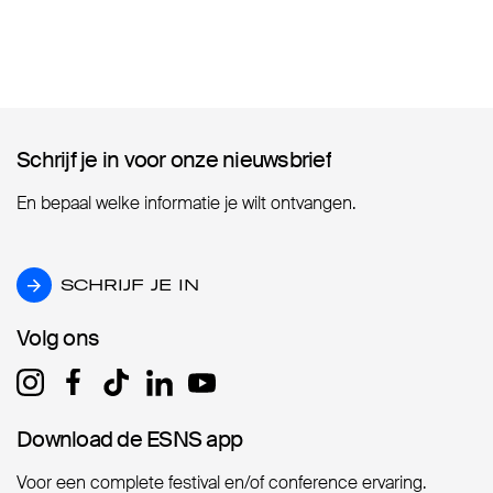
Schrijf je in voor onze nieuwsbrief
Schrijf je in voor onze nieuwsbrief
En bepaal welke informatie je wilt ontvangen.
SCHRIJF JE IN
SCHRIJF JE IN
Volg ons
Volg ons
Download de ESNS app
Download de ESNS app
Voor een complete festival en/of conference ervaring.