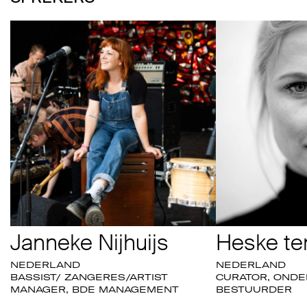
Janneke Nijhuijs
Heske te
NEDERLAND
NEDERLAND
BASSIST/ ZANGERES/ARTIST
CURATOR, ONDE
MANAGER, BDE MANAGEMENT
BESTUURDER