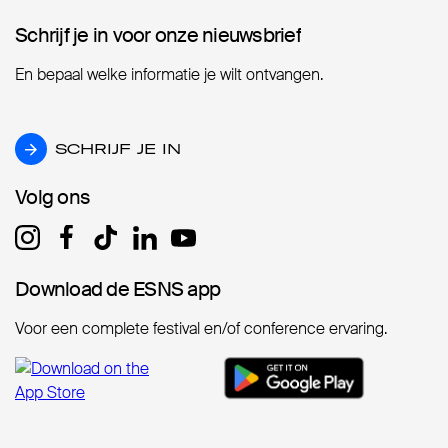
Schrijf je in voor onze nieuwsbrief
Schrijf je in voor onze nieuwsbrief
En bepaal welke informatie je wilt ontvangen.
SCHRIJF JE IN
SCHRIJF JE IN
Volg ons
Volg ons
Download de ESNS app
Download de ESNS app
Voor een complete festival en/of conference ervaring.