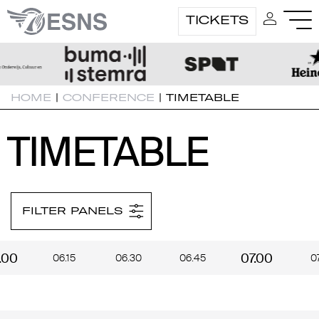
TICKETS
HOME
|
CONFERENCE
|
TIMETABLE
TIMETABLE
TIMETABLE
FILTER PANELS
.00
07.00
06.15
06.30
06.45
07