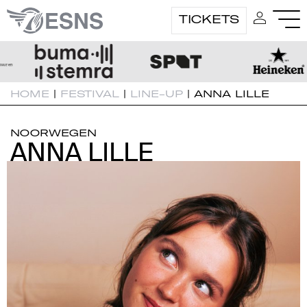
TICKETS
HOME
|
FESTIVAL
|
LINE-UP
|
ANNA LILLE
NOORWEGEN
ANNA LILLE
ANNA LILLE