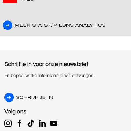
MEER STATS OP ESNS ANALYTICS
MEER STATS OP ESNS ANALYTICS
Schrijf je in voor onze nieuwsbrief
Schrijf je in voor onze nieuwsbrief
En bepaal welke informatie je wilt ontvangen.
SCHRIJF JE IN
SCHRIJF JE IN
Volg ons
Volg ons