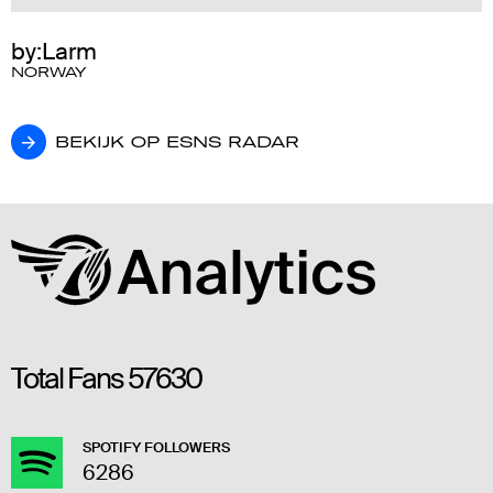
by:Larm
NORWAY
BEKIJK OP ESNS RADAR
BEKIJK OP ESNS RADAR
Total Fans
57630
SPOTIFY FOLLOWERS
6286