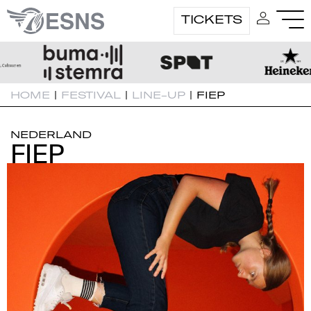
TICKETS
HOME
|
FESTIVAL
|
LINE-UP
|
FIEP
NEDERLAND
FIEP
FIEP