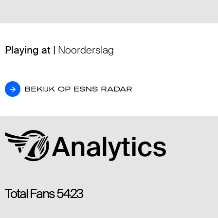
Playing at |
Noorderslag
BEKIJK OP ESNS RADAR
BEKIJK OP ESNS RADAR
Total Fans
5423