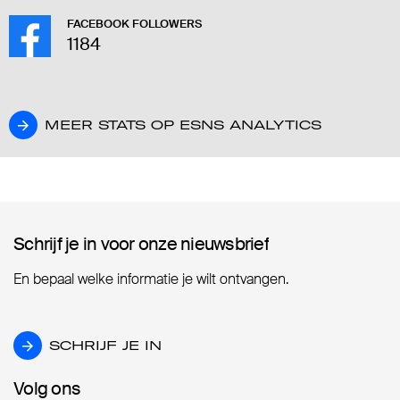
FACEBOOK FOLLOWERS
1184
MEER STATS OP ESNS ANALYTICS
MEER STATS OP ESNS ANALYTICS
Schrijf je in voor onze nieuwsbrief
Schrijf je in voor onze nieuwsbrief
En bepaal welke informatie je wilt ontvangen.
SCHRIJF JE IN
SCHRIJF JE IN
Volg ons
Volg ons