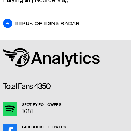
Playing at |
Noorderslag
BEKIJK OP ESNS RADAR
BEKIJK OP ESNS RADAR
Total Fans
4350
SPOTIFY FOLLOWERS
1681
FACEBOOK FOLLOWERS