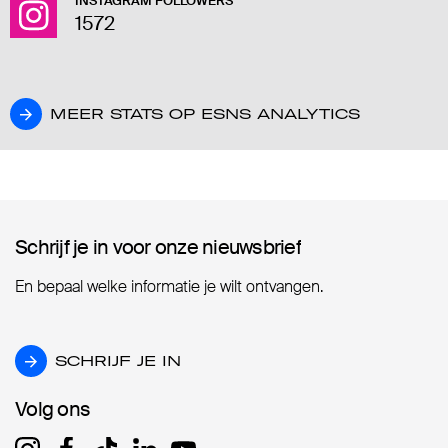
INSTAGRAM FOLLOWERS
1572
MEER STATS OP ESNS ANALYTICS
MEER STATS OP ESNS ANALYTICS
Schrijf je in voor onze nieuwsbrief
Schrijf je in voor onze nieuwsbrief
En bepaal welke informatie je wilt ontvangen.
SCHRIJF JE IN
SCHRIJF JE IN
Volg ons
Volg ons