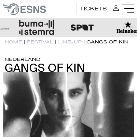
TICKETS
HOME
|
FESTIVAL
|
LINE-UP
|
GANGS OF KIN
NEDERLAND
GANGS OF KIN
GANGS OF KIN