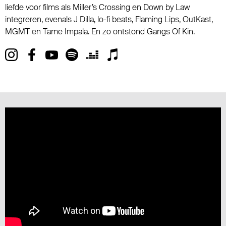
liefde voor films als Miller’s Crossing en Down by Law
integreren, evenals J Dilla, lo-fi beats, Flaming Lips, OutKast,
MGMT en Tame Impala. En zo ontstond Gangs Of Kin.