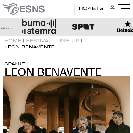
TICKETS
HOME
|
FESTIVAL
|
LINE-UP
|
LEÓN BENAVENTE
SPANJE
LEÓN BENAVENTE
LEÓN BENAVENTE