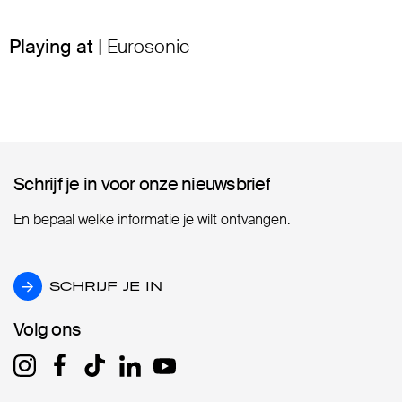
Playing at |
Eurosonic
Schrijf je in voor onze nieuwsbrief
Schrijf je in voor onze nieuwsbrief
En bepaal welke informatie je wilt ontvangen.
SCHRIJF JE IN
SCHRIJF JE IN
Volg ons
Volg ons