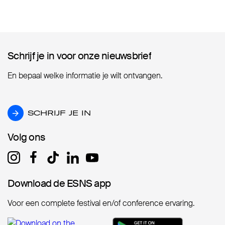
Schrijf je in voor onze nieuwsbrief
Schrijf je in voor onze nieuwsbrief
En bepaal welke informatie je wilt ontvangen.
SCHRIJF JE IN
SCHRIJF JE IN
Volg ons
Volg ons
Download de ESNS app
Download de ESNS app
Voor een complete festival en/of conference ervaring.