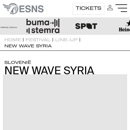
TICKETS
HOME
|
FESTIVAL
|
LINE-UP
|
NEW WAVE SYRIA
SLOVENIË
NEW WAVE SYRIA
NEW WAVE SYRIA