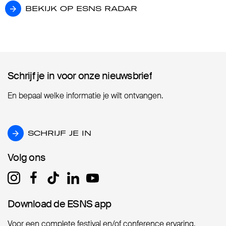
BEKIJK OP ESNS RADAR
BEKIJK OP ESNS RADAR
Schrijf je in voor onze nieuwsbrief
Schrijf je in voor onze nieuwsbrief
En bepaal welke informatie je wilt ontvangen.
SCHRIJF JE IN
SCHRIJF JE IN
Volg ons
Volg ons
Download de ESNS app
Download de ESNS app
Voor een complete festival en/of conference ervaring.