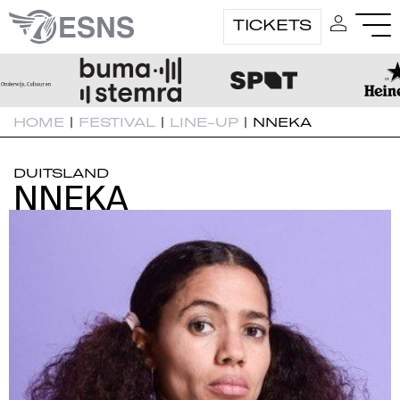
TICKETS
HOME
|
FESTIVAL
|
LINE-UP
|
NNEKA
DUITSLAND
NNEKA
NNEKA