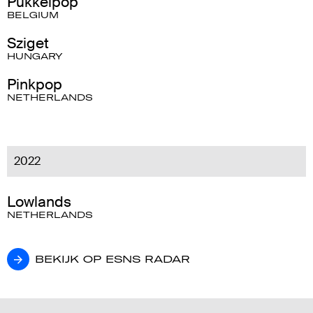
Pukkelpop
BELGIUM
Sziget
HUNGARY
Pinkpop
NETHERLANDS
2022
Lowlands
NETHERLANDS
BEKIJK OP ESNS RADAR
BEKIJK OP ESNS RADAR