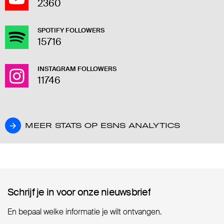
2360
SPOTIFY FOLLOWERS
15716
INSTAGRAM FOLLOWERS
11746
MEER STATS OP ESNS ANALYTICS
MEER STATS OP ESNS ANALYTICS
Schrijf je in voor onze nieuwsbrief
Schrijf je in voor onze nieuwsbrief
En bepaal welke informatie je wilt ontvangen.