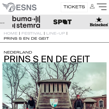
TICKETS
HOME
|
FESTIVAL
|
LINE-UP
|
PRINS S EN DE GEIT
NEDERLAND
PRINS S EN DE GEIT
PRINS S EN DE GEIT