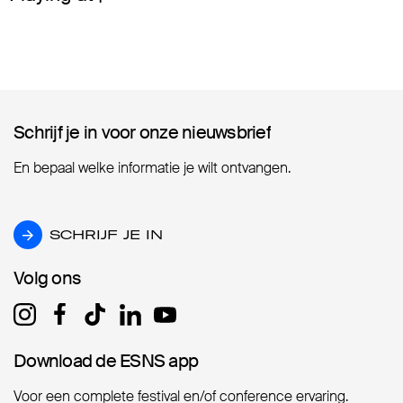
Schrijf je in voor onze nieuwsbrief
Schrijf je in voor onze nieuwsbrief
En bepaal welke informatie je wilt ontvangen.
SCHRIJF JE IN
SCHRIJF JE IN
Volg ons
Volg ons
Download de ESNS app
Download de ESNS app
Voor een complete festival en/of conference ervaring.